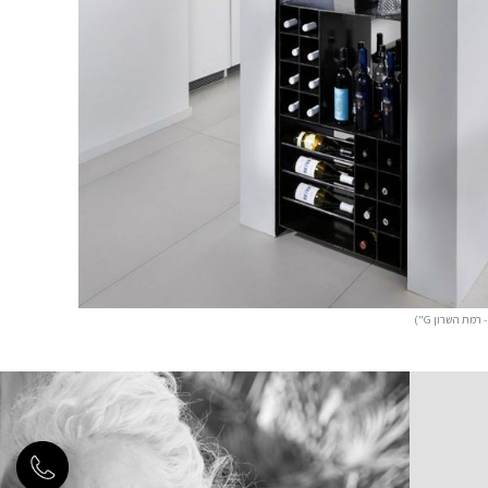
מת השרון G")