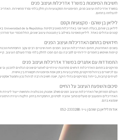
חשיבות המיומנות במשרד אדריכלות ועיצוב פנים
במשרד אדריכלות ועיצוב פנים, המיומנויות המקצועיות הן חלק בלתי נפרד מהשירות. האדריכ
להצלחה בתחום.
ליליאן בן שוהם - מקצועיות וקסם
ליליאן בן שוהם, בעלת תואר שני באדריכלות מאוניברסיטת Universidad de la República באורוגוואי, הקימה את ה
קטנים וגדולים כאחד. ליליאן מאמינה בשילוב בין סגנונות עיצוב שונים, החל מכפרי ועד מוד
חידושים בתחום האדריכלות ועיצוב הפנים
בשנים האחרונות, תחום האדריכלות ועיצוב הפנים חווה שינויים רבים עקב התפתחות טכנולו
קיימות ושימוש בחומרים ידידותיים לסביבה גם הם הפכו לחלק בלתי נפרד מעולם העיצוב. קיי
התמודדות עם אתגרים במשרד אדריכלות ועיצוב פנים
פרויקטים בתחום האדריכלות דורשים פתרונות יצירתיים לאתגרים שונים הנלווים לתכנון וביצ
גם לכישורים בניהול פרויקטים, פתרון בעיות בזמן אמת ומיומנויות תקשורת בין אישית.
לעיתים קרובות, בייחוד בפרויקטים גדולי היקף, ישנה חשיבות רבה לניהול נכון ותפעול אפקט
סיכום והשפעת העיצוב על החיים
העולם המרתק של האדריכלות ועיצוב הפנים משלב אמנות, טכנולוגיה ותחושת ייעוד ליצירת ח
האדריכלים והמעצבים פועלים מתוך אהבה לפרטים, התמקדות בחזון הלקוח ויצירת הרמוניה בין
שנמצא בהם.
אודות ליליאן בן שוהם
052-2333288
| נייד: