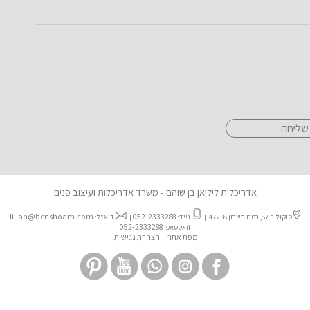
שליחה
אדריכלית ליליאן בן שוהם - משרד אדריכלות ועיצוב פנים
lilian@benshoam.com
052-2333288
סוקולוב 87, רמת השרון 47238 |
נייד:
|
דוא"ל:
ו
052-2333288
ואטסאפ:
מפת אתר
הצהרת נגישות
|