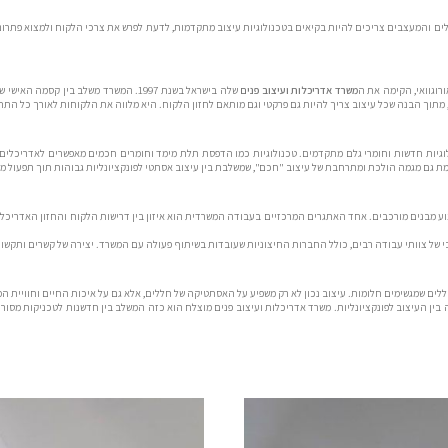
לים והמעצבים צריכים להיות בקיאים בטכנולוגיות עיצוב מתקדמות, לדעת לפרש את צרכי הלקוח ולמצוא פתרונ
משרד אדריכלות ועיצוב פנים
שלה בישראל בשנת 1997. המשרד משלב בין 
רני, מתוך הבנה שכל עיצוב צריך להיות גם פרקטי וגם מותאם לחזון הלקוח. היא מלווה את הלקוחות לאורך כל ה
גיות חדשות וחומרי גלם מתקדמים. טכנולוגיות כמו הדפסת תלת מימד וחומרים חכמים מאפשרים לאדריכלים ול
מת גם מגמה הולכת ומתרחבת של עיצוב "חכם", שמשלבת בין עיצוב אסתטי לפונקציונליות גבוהות תוך תפעול מ
וע מבנים מורכבים. אחד האתגרים המרכזיים בעבודה המשרדית הוא איזון בין דרישות הלקוח והחזון האדריכלי
יבי של צוותי עבודה רבים, כולל החברות החיצוניות שעובדות בשיתוף פעולה עם המשרד. יצירה של קשרים ותקש
ללים שמגשימים חלומות. עיצוב נכון לא רק משפיע על האסתטיקה של חללים, אלא גם על איכות החיים וחוויית 
 העיצוב לפונקציונליות. משרד אדריכלות ועיצוב פנים מוצלח הוא כזה המשלב בין חדשנות לטכניקות מסורתיו