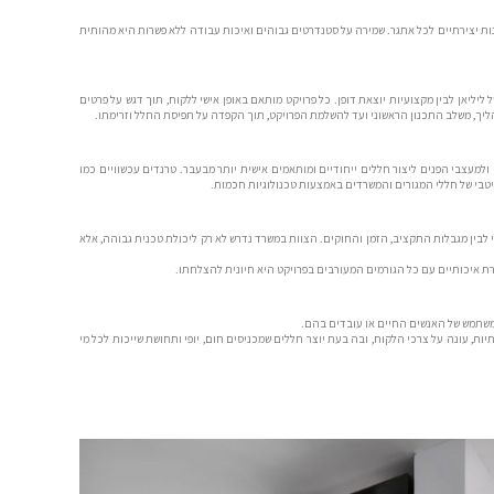
ות יצירתיים לכל אתגר. שמירה על סטנדרטים גבוהים ואיכות עבודה ללא פשרות היא מהותית
קסמה האישי של ליליאן לבין מקצועיות יוצאת דופן. כל פרויקט מותאם באופן אישי ללקוח, תוך דגש על פרטים
תהליך, משלב התכנון הראשוני ועד להשלמת הפרויקט, תוך הקפדה על תפיסת החלל וזרימתו.
מעצבי הפנים ליצור חללים ייחודיים ומותאמים אישית יותר מבעבר. טרנדים עכשוויים כמו
יטבי של חללי המגורים והמשרדים באמצעות טכנולוגיות חכמות.
 לבין מגבלות התקציב, הזמן והחוקים. הצוות במשרד נדרש לא רק ליכולת טכנית גבוהה, אלא
ורת איכותיים עם כל הגורמים המעורבים בפרויקט היא חיונית להצלחתו.
המשתמש של האנשים החיים או עובדים בהם.
ת, עונה על צרכי הלקוח, ובה בעת יוצר חללים שמכניסים חום, יופי ותחושת שייכות לכל מי